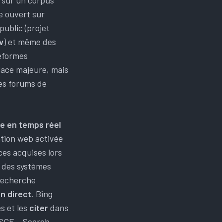
 sur un corpus
e ouvert sur
public (projet
v
) et même des
teformes
lace majeure, mais
les forums de
e en temps réel
ation web activée
es acquises lors
 des systèmes
 recherche
n direct
. Bing
s et les
citer
dans
(SGE – Search