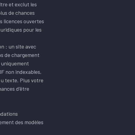
tre et exclut les
plus de chances
s licences ouvertes
juridiques pour les
n : un site avec
mps de chargement
us uniquement
DF non indexables,
u texte. Plus votre
hances d’être
ndations
înement des modèles