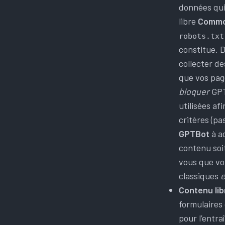
données qui
libre
Commo
robots.txt
constitue. 
collecter d
que vos pag
bloquer
GPT
utilisées af
critères (pa
GPTBot
à ac
contenu soi
vous que vo
classiques
e
Contenu li
formulaires 
pour l’entr