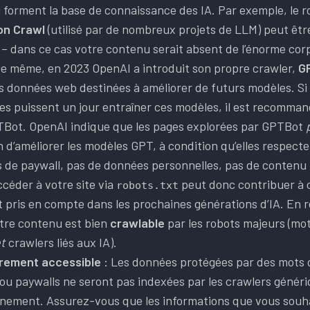
 forment la base de connaissance des IA. Par exemple, le r
n Crawl
(utilisé par de nombreux projets de LLM) peut être
– dans ce cas votre contenu serait absent de l’énorme corp
De même, en 2023 OpenAI a introduit son propre crawler,
G
es données web destinées à améliorer de futurs modèles. Si
es puissent un jour entraîner ces modèles, il est recomma
Bot. OpenAI indique que les pages explorées par GPTBot
in d’améliorer les modèles GPT, à condition qu’elles respect
s de paywall, pas de données personnelles, pas de contenu il
céder à votre site via
peut donc contribuer à 
robots.txt
t pris en compte dans les prochaines générations d’IA. En 
tre contenu est bien
crawlable
par les robots majeurs (mo
t
crawlers liés aux IA).
brement accessible
: Les données protégées par des mots 
ou paywalls ne seront pas indexées par les crawlers génériq
aînement. Assurez-vous que les informations que vous souha