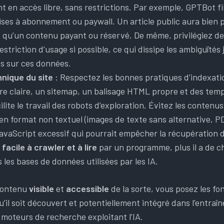
ent en accès libre, sans restrictions. Par exemple, GPTBot fil
ses à abonnement ou paywall. Un article public aura bien 
us qu’un contenu payant ou réservé. De même, privilégiez de
striction d’usage si possible, ce qui dissipe les ambiguïtés 
es sur ces données.
hnique du site
: Respectez les bonnes pratiques d’indexatio
re claire, un sitemap, un balisage HTML propre et des te
ilite le travail des robots d’exploration. Évitez les conten
 en format non textuel (images de texte sans alternative, P
JavaScript excessif qui pourrait empêcher la récupération d
t
facile à crawler et à lire
par un programme, plus il a de c
 les bases de données utilisées par les IA.
contenu
visible
et
accessible
de la sorte, vous posez les fo
u’il soit découvert et potentiellement intégré dans l’entra
 moteurs de recherche exploitant l’IA.