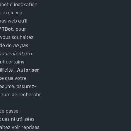
obot d’indexation
 exclu via
us web qu’il
PTBot
, pour
 vous souhaitez
ndé de
ne pas
pourraient
être
ent certains
licite).
Autoriser
ce que votre
résumé, assurez-
teurs de recherche
de passe,
ues ni utilisées
itez voir reprises