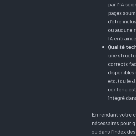
par l’IA soi
pages soumi
d’être incl
ou aucune re
IA entraîné
Qualité tec
une structu
corrects fac
disponibles
etc.) ou le 
contenu es
intégré dans
En rendant votre 
nécessaires pour q
ou dans l’index des