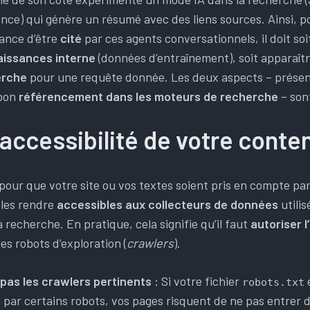
nce) qui génère un résumé avec des liens sources. Ainsi, p
ance d’être
cité
par ces agents conversationnels, il doit soit
aissances interne
(données d’entraînement), soit apparaîtr
erche
pour une requête donnée. Les deux aspects – présen
 bon
référencement dans les moteurs de recherche
– son
’accessibilité de votre conte
pour que votre site ou vos textes soient pris en compte pa
les rendre
accessibles aux collecteurs de données
utilis
a recherche. En pratique, cela signifie qu’il faut
autoriser l
es robots d’exploration (
crawlers
).
pas les crawlers pertinents
: Si votre fichier
robots.txt
n par certains robots, vos pages risquent de ne pas entrer d