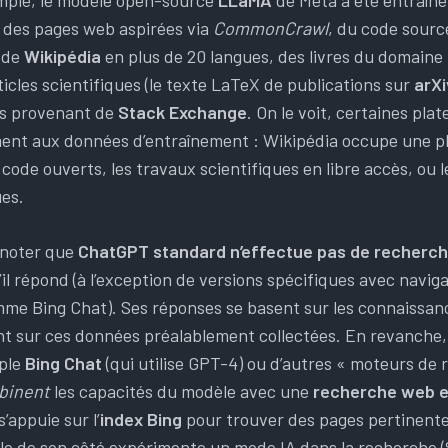
mple, le modèle open-source
LLaMA
de Meta a été entraîné
 des pages web aspirées via
CommonCrawl
, du code sourc
u de
Wikipédia
en plus de 20 langues, des livres du domaine 
icles scientifiques (le texte LaTeX de publications sur
arXi
s provenant de
Stack Exchange
. On le voit, certaines pla
ent aux données d’entraînement : Wikipédia occupe une p
 code ouverts, les travaux scientifiques en libre accès, ou 
es.
e noter que
ChatGPT standard n’effectue pas de recherch
’il répond (à l’exception de versions spécifiques avec navig
mme Bing Chat). Ses réponses se basent sur les connaissanc
t sur ces données préalablement collectées. En revanche,
mple
Bing Chat
(qui utilise GPT-4) ou d’autres « moteurs de
binent
les capacités du modèle avec une
recherche web e
’appuie sur l’
index Bing
pour trouver des pages pertinente
le de son côté expérimente un mode IA dans la recherche 