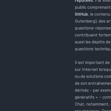
réputées
. Par exe
public comprenant
GitHub
, le conten
Gutenberg), des art
questions-réponse
contribuent fortem
aussi les dépôts de
questions techniqu
Il est important d
sur Internet lorsqu
ou de solutions co
de son entraînemen
dérivés – par exe
génératifs » –
com
Chat, notamment, s
ses réponses. Goog