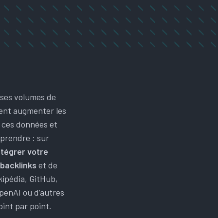
nses volumes de
ent augmenter les
s ces données et
mprendre : sur
ntégrer votre
backlinks
et de
ikipédia, GitHub,
penAI ou d’autres
oint par point.