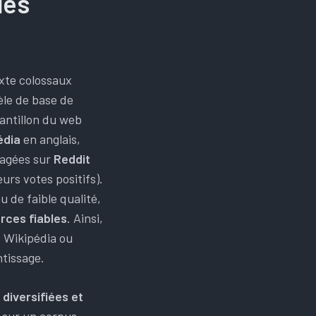
les
xte colossaux
èle de base de
antillon du web
édia
en anglais,
tagées sur
Reddit
urs votes positifs).
 de faible qualité,
rces fiables
. Ainsi,
. Wikipédia ou
tissage.
diversifiées et