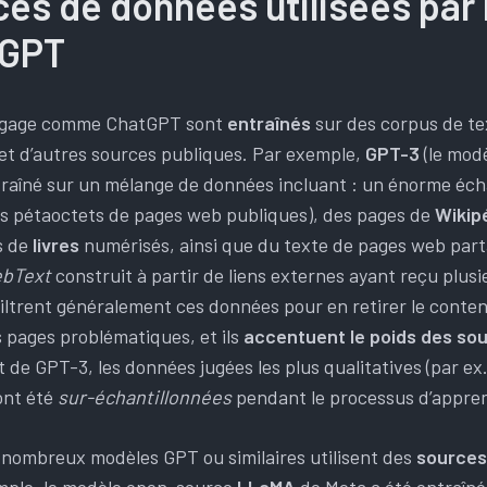
es de données utilisées par 
 GPT
angage comme ChatGPT sont
entraînés
sur des corpus de te
t d’autres sources publiques. Par exemple,
GPT-3
(le mod
raîné sur un mélange de données incluant : un énorme éch
s pétaoctets de pages web publiques), des pages de
Wikip
s de
livres
numérisés, ainsi que du texte de pages web par
bText
construit à partir de liens externes ayant reçu plusie
ltrent généralement ces données pour en retirer le contenu
s pages problématiques, et ils
accentuent le poids des sou
 de GPT-3, les données jugées les plus qualitatives (par ex
ont été
sur-échantillonnées
pendant le processus d’appren
 nombreux modèles GPT ou similaires utilisent des
sources 